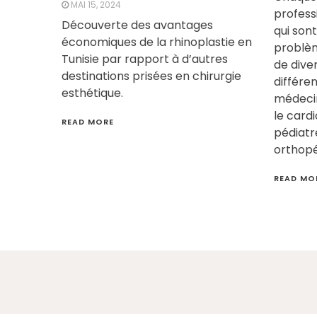
MAI 15, 2024
profess
Découverte des avantages
qui son
économiques de la rhinoplastie en
problèm
Tunisie par rapport à d’autres
de dive
destinations prisées en chirurgie
différen
esthétique.
médecine
le cardi
READ MORE
pédiatr
orthopé
READ MO