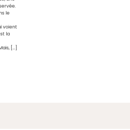
servée.
ns le
i voient
st la
ais, […]