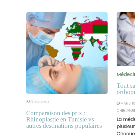
Médeci
Tout sa
orthop
Médecine
MARS 10
CHIRURGI
Comparaison des prix :
Rhinoplastie en Tunisie vs
La méde
autres destinations populaires
plusieu
Chaque