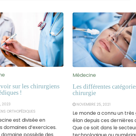
ne
Médecine
voir sur les chirurgiens
Les différentes catégorie
édiques !
chirurgie
, 2023
NOVEMBRE 25, 2021
ENS ORTHOPÉDIQUES
Le monde a connu un très
cine est divisée en
élan depuis ces dernières 
rs domaines d’exercices.
Que ce soit dans le secteu
 domaine possède des
technologique ou numériq